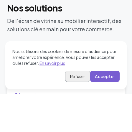
Nos solutions
De l’écran de vitrine au mobilier interactif, des
solutions clé en main pour votre commerce.
Nous utilisons des cookies de mesure d’audience pour
améliorer votre expérience. Vous pouvez les accepter
Affichage dynamique
ou les refuser.
En savoir plus
Écrans vitrine, intérieurs, extérieurs, double
face, stretch et murs LED, pilotés avec
Refuser
Accepter
Screenlab.
Découvrir →
Mobilier tactile